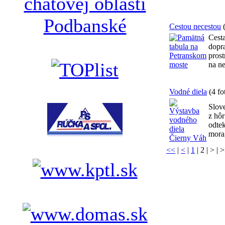
chatovej oblasti
Podbanské
Cestou necestou
(
Cesta
dopr
prost
na ne
Vodné diela
(4 fo
Slov
z hô
odtek
mora,
<<
|
<
|
1
|
2
| > | 