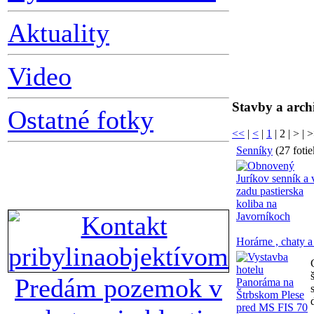
Aktuality
Video
Stavby a arch
Ostatné fotky
<<
|
<
|
1
|
2
| > | 
Senníky
(27 foti
Horárne , chaty a
Predám pozemok v