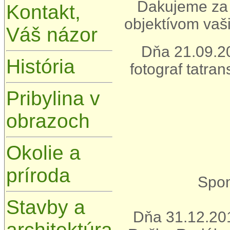
Ďakujeme za 
Kontakt,
objektívom vaši
Váš názor
Dňa 21.09.20
História
fotograf tatra
Pribylina v
obrazoch
Okolie a
príroda
Spom
Stavby a
Dňa 31.12.201
architektúra