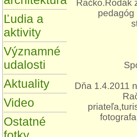
Račko.Rodák z 
pedagóg a
Ľudia a
s
aktivity
Významné
udalosti
Sp
Aktuality
Dňa 1.4.2011 n
Rač
Video
priateľa,tu
fotografa
Ostatné
fotky