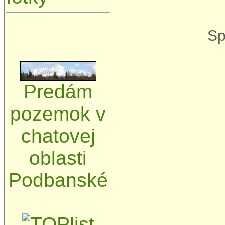
Sp
Predám
pozemok v
chatovej
oblasti
Podbanské