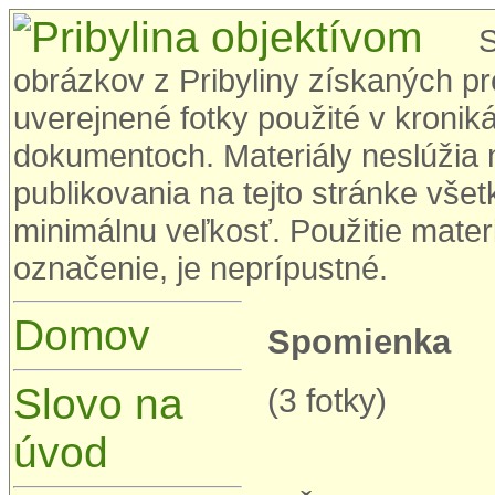
Súk
obrázkov z Pribyliny získaných p
uverejnené fotky použité v kronik
dokumentoch. Materiály neslúžia
publikovania na tejto stránke vš
minimálnu veľkosť. Použitie materi
označenie, je neprípustné.
Domov
Spomienka
Slovo na
(3 fotky)
úvod